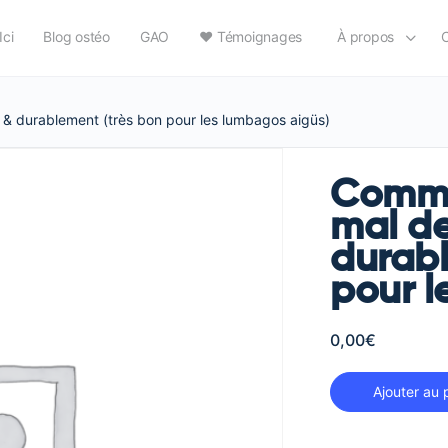
ci
Blog ostéo
GAO
❤️ Témoignages
À propos
& durablement (très bon pour les lumbagos aigüs)
Comme
mal d
durabl
pour l
0,00
€
Ajouter au 