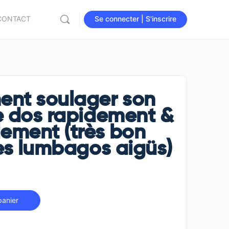
CONTACT
Se connecter | S'inscrire
nt soulager son
e dos rapidement &
ement (très bon
es lumbagos aigüs)
panier