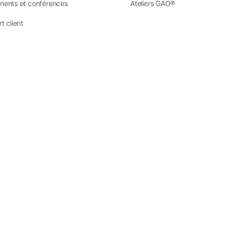
ents et conférences
Ateliers GAO®
t client
.co
en Cévennes