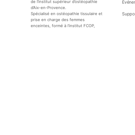
de l’institut supérieur d’ostéopathie
Événem
d’Aix-en-Provence.
Spécialisé en ostéopathie tissulaire et
Suppor
prise en charge des femmes
enceintes, formé à l’institut FCOP,
Paris
Tel :
06 01 74 30 62
Retour d’expérience
Support client
Mentions légales
© 2026 - Espace web réalisé avec ❤️ par
BusinessTemple