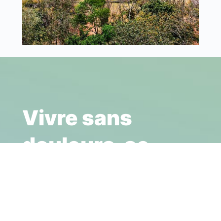
Vivre sans
douleurs, se
sentir
léger,
c’est