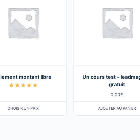
iement montant libre
Un cours test – leadma
gratuit
Note
0,00
€
5.00
sur 5
CHOISIR UN PRIX
AJOUTER AU PANIER