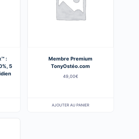
™ :
Membre Premium
0%, 5
TonyOstéo.com
idien
49,00
€
AJOUTER AU PANIER