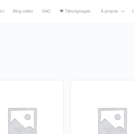
ci
Blog ostéo
GAO
❤️ Témoignages
À propos