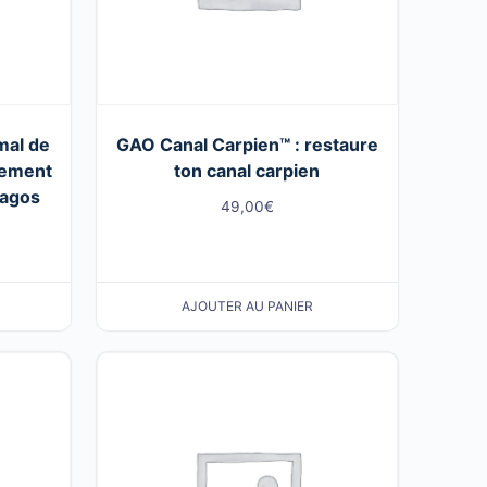
mal de
GAO Canal Carpien™ : restaure
lement
ton canal carpien
bagos
49,00
€
AJOUTER AU PANIER