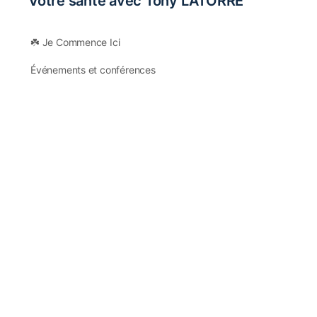
Votre santé avec Tony LATORRE
☘️ Je Commence Ici
Événements et conférences
Support client
Ostéopathie tissulaire et GAO®
Qu’est-ce GAO® ?
Ateliers GAO®