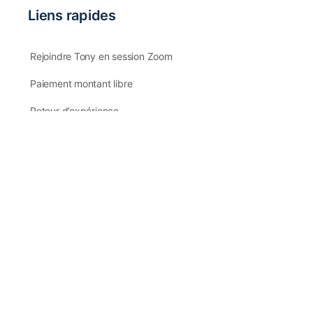
Liens rapides
Rejoindre Tony en session Zoom
Paiement montant libre
Excellent Service
Certifié par: Trustindex
Retour d’expérience
Retour d’expérience
Support client