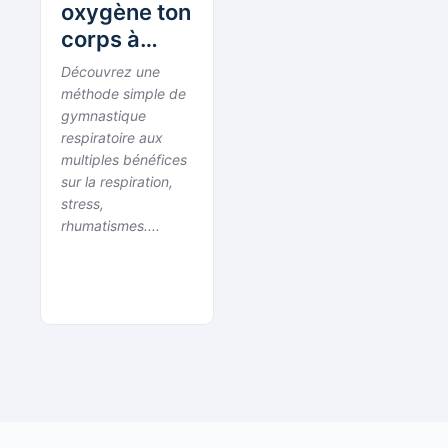
oxygène ton
corps à
100%, 5
Découvrez une
gestes
méthode simple de
simples au
gymnastique
respiratoire aux
quotidien
multiples bénéfices
10mn par
sur la respiration,
jour.
stress,
rhumatismes....