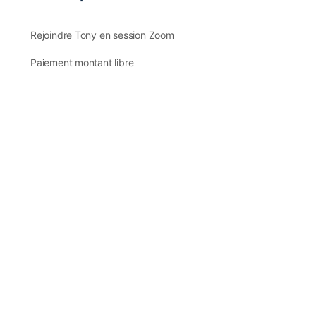
Rejoindre Tony en session Zoom
Excellent Service
Paiement montant libre
Certifié par: Trustindex
Retour d’expérience
Retour d’expérience
Support client
© 2026 - Espace web réalisé avec ❤️ par
BusinessTemple.co
en
Cévennes