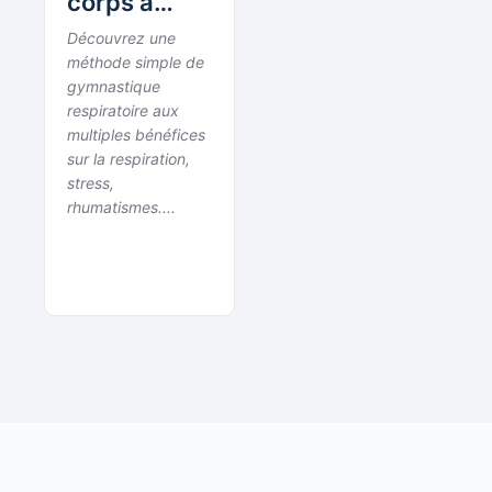
corps à
100%, 5
Découvrez une
gestes
méthode simple de
simples au
gymnastique
respiratoire aux
quotidien
multiples bénéfices
10mn par
sur la respiration,
jour.
stress,
rhumatismes....