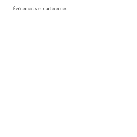
Événements et conférences
Support client
Ostéopathie tissulaire et GAO®
Qu’est-ce GAO® ?
Ateliers GAO®
Liens rapides
Rejoindre Tony en session Zoom